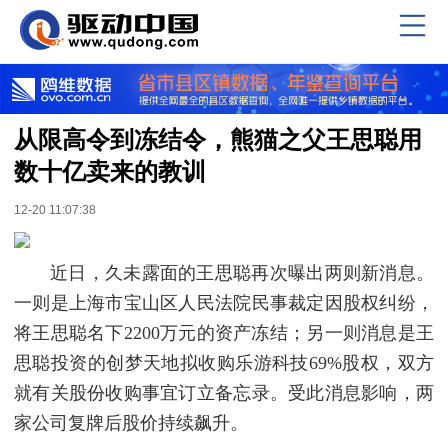
从限高令到冻结令，熊猫之父王思聪用
数十亿卖来的教训
12-20 11:07:38
近日，久未露面的王思聪再次曝出两则新消息。
一则是上海市宝山区人民法院民事裁定因股权纠纷，
将王思聪名下2200万元的资产冻结；另一则消息是王
思聪投资的创梦天地拟收购乐游科技69%股权，双方
就有关股份收购事宜订立备忘录。受此消息影响，两
家公司复牌后股价持续飙升。