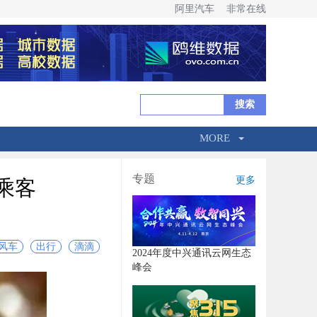
阿里汽车
非常在线
MORE
专题
更多
乘客
风车
出行
滴滴
2024年度中兴通讯云网生态
峰会