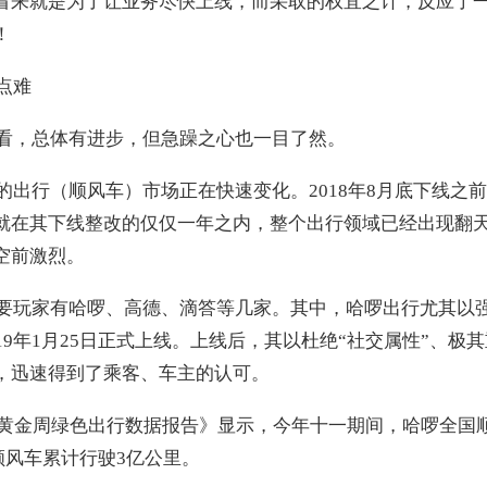
看来就是为了让业务尽快上线，而采取的权宜之计，反应了
！
点难
看，总体有进步，但急躁之心也一目了然。
的出行（顺风车）市场正在快速变化。2018年8月底下线之
就在其下线整改的仅仅一年之内，整个出行领域已经出现翻
空前激烈。
要玩家有哈啰、高德、滴答等几家。其中，哈啰出行尤其以
19年1月25日正式上线。上线后，其以杜绝“社交属性”、极其
，迅速得到了乘客、车主的认可。
一”黄金周绿色出行数据报告》显示，今年十一期间，哈啰全国
啰顺风车累计行驶3亿公里。