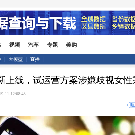
媒
视频
汽车
专题
美购
经
大模型
直播
新上线，试运营方案涉嫌歧视女性
19-11-12/08:48
顺