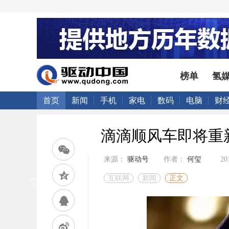
榜单
氢
首页
新闻
手机
家电
数码
电脑
财
滴滴顺风车即将重
来源：
驱动号
作者：
何玺
20
互联网
新闻
正文