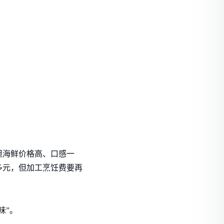
但海鲜价格高、口感一
多元，但加工烹饪费要再
味”。