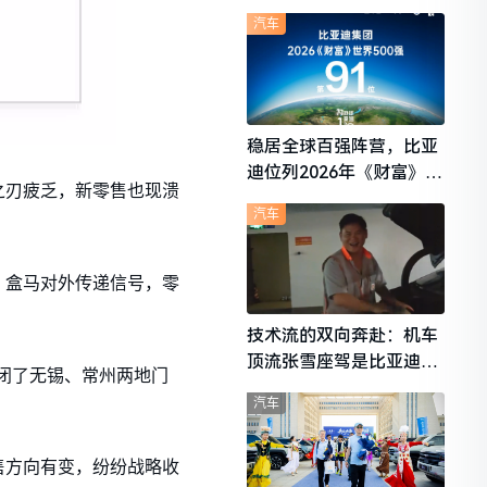
想i6成最强黑马
汽车
稳居全球百强阵营，比亚
迪位列2026年《财富》世
之刃疲乏，新零售也现溃
界500强第91位
汽车
，盒马对外传递信号，零
技术流的双向奔赴：机车
顶流张雪座驾是比亚迪秦
关闭了无锡、常州两地门
L
汽车
售方向有变，纷纷战略收