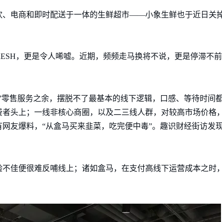
饮、电商和即时配送于一体的生鲜超市——小象生鲜也于近日关
RESH，更是令人唏嘘。近期，频频走马换将不说，更是停滞不前
”零售服务之余，摆脱不了最基本的线下逻辑，口感、等待时间
费者头上；一线非核心商圈，以及二三线人群，对较高市场价格
网友爆料，“从盒马买来韭菜，吃完便中毒”。趣识财经街访发
验不佳便很难反哺线上；诸如盒马，在支付高线下运营成本之时，