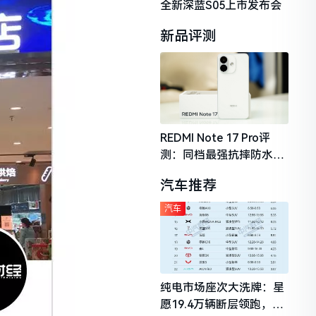
全新深蓝S05上市发布会
新品评测
REDMI Note 17 Pro评
测：同档最强抗摔防水，
2026年千元机市场的品质
汽车推荐
守门员
汽车
纯电市场座次大洗牌：星
愿19.4万辆断层领跑，理