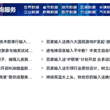
on技术助滑行输入精
百度输入法携六大国民游戏IP发起“
万份好礼
皮肤参与抽奖试试运
进电梯语音输入不中断？中英文自由
示“这都so easy！”
团子、猪嗝儿皮肤每
百度输入法“IP联萌”计划开启 众多
“小确幸”
开启RGB键盘新感
百度输入法引领行业原创设计，树立
杆
亮崽”助你成整条街
持续高温太上头，快给你的输入法换