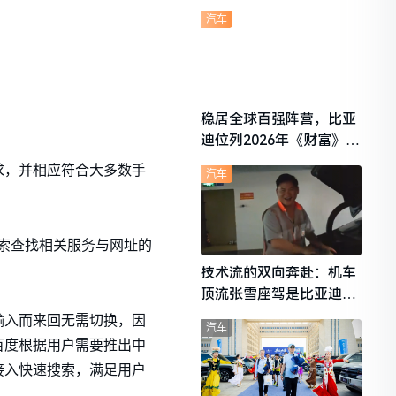
想i6成最强黑马
汽车
稳居全球百强阵营，比亚
迪位列2026年《财富》世
界500强第91位
求，并相应符合大多数手
汽车
搜索查找相关服务与网址的
技术流的双向奔赴：机车
顶流张雪座驾是比亚迪秦
L
输入而来回无需切换，因
汽车
百度根据用户需要推出中
接入快速搜索，满足用户