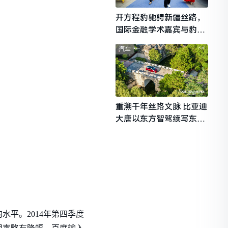
开方程豹驰骋新疆丝路，
国际金融学术嘉宾与豹友
共赴山海热爱
汽车
重溯千年丝路文脉 比亚迪
大唐以东方智驾续写东西
文明对话
平。2014年第四季度