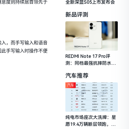
全新深蓝S05上市发布会
满意度则持续居首领先于
新品评测
输入，而手写输入和语音
因此手写输入时操作不便
REDMI Note 17 Pro评
测：同档最强抗摔防水，
2026年千元机市场的品质
汽车推荐
守门员
汽车
纯电市场座次大洗牌：星
愿19.4万辆断层领跑，理